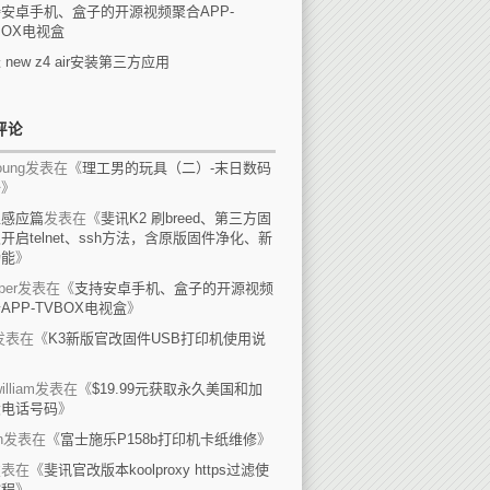
安卓手机、盒子的开源视频聚合APP-
BOX电视盒
 new z4 air安装第三方应用
评论
ung
发表在《
理工男的玩具（二）-末日数码
备
》
上感应篇
发表在《
斐讯K2 刷breed、第三方固
开启telnet、ssh方法，含原版固件净化、新
功能
》
per
发表在《
支持安卓手机、盒子的开源视频
APP-TVBOX电视盒
》
发表在《
K3新版官改固件USB打印机使用说
》
illiam
发表在《
$19.99元获取永久美国和加
大电话号码
》
n
发表在《
富士施乐P158b打印机卡纸维修
》
发表在《
斐讯官改版本koolproxy https过滤使
教程
》