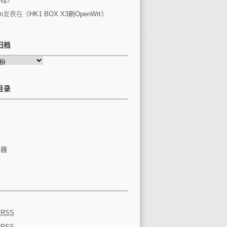
n
发表在《
HK1 BOX X3刷OpenWrt
》
归档
目录
他
站
件
由器
录
章
RSS
论
RSS