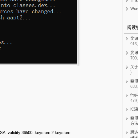
Wor
阅读
斐讯K
916,
斐讯
700,
关
)
斐讯
633,
fr
479,
K3
斐讯
方
腾达
RSA -validity 36500 -keystore 2.keystore
码