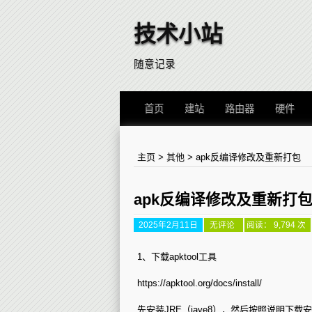
技术小站
随意记录
首页
建站
路由器
硬件
主页
>
其他
>
apk反编译修改及重新打包
apk反编译修改及重新打
2025年2月11日
apk
无评论
阅读： 9,794 次
反
编
译
1、下载apktool工具
修
改
https://apktool.org/docs/install/
及
重
新
先安装JRE（jave8），然后按照说明下载安装a