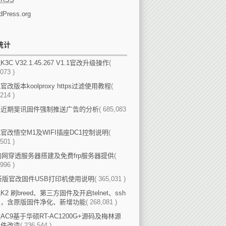
dPress.org
统计
3C V32.1.45.267 V1.1官改升级操作
(
073 )
官改版本koolproxy https过滤使用教程
(
214 )
于近期斐讯固件强制推送广告的分析
( 685,083
官改悟空M1及WIFI插座DC1控制说明
(
501 )
p内网穿透服务器搭建及免费frp服务器提供
(
996 )
新版官改固件USB打印机使用说明
( 365,031 )
K2 刷breed、第三方固件及开启telnet、ssh
法，含原版固件净化、新增功能
( 268,081 )
AC9基于华硕RT-AC1200G+源码及梅林源
固件改造
( 236,544 )