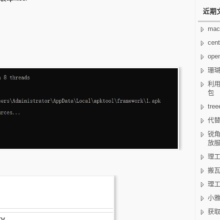
近期
mac
cen
op
珊
利用
包
tr
代替
锐角
放
理工
搬瓦
理工
小雅
获取