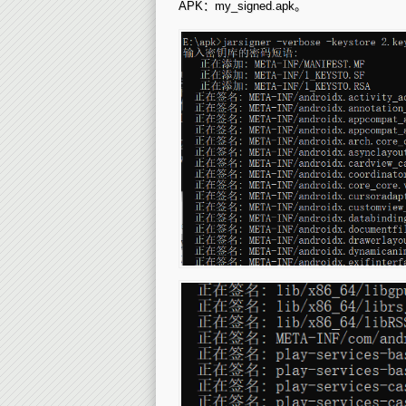
APK：my_signed.apk。