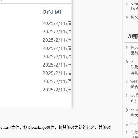
支持
TV
极米
近期
蔡yo
装
太
件及
增
wee
聚合
lzc
明
kk.w
拿
imz
fest.xml文件，找到package属性，将其修改为新的包名，并修改
浩
用