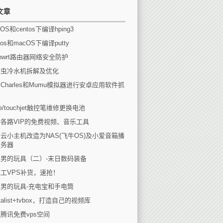
文章
OS和centos下编译hping3
tos和macOS下编译putty
enwrt路由器网络安全防护
瑚虫冷水机拆解及优化
Charles和Mumu模拟器进行安卓应用软件抓
eee/touchjet触控笔维修更换电池
各路VIP的免费视频、音乐工具
云小主机改造为NAS(飞牛OS)及小爱音箱播
服务器
男的玩具（二）-末日数码装备
工VPS补货，速抢！
男的玩具-充电宝和手电筒
alist+tvbox，打造自己的视频库
腾讯免费vps空间