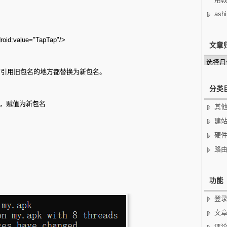
ashi
oid:value="TapTap"/>
文章
文
章
所有引用旧包名的地方都替换为新包名。
归
档
分类
null，赋值为新包名
其
建
硬
路
功能
登
文
评