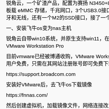
小
锐角云，一个矿渣产品，配置为赛扬 N3450+8G 
主
机
板载 eMMC 存储，千兆网口，3个USB3.0
改
造
牙和无线，还有一个M2的SSD接口，接了一个
为
NAS(飞
牛
一、安装飞牛os变为nas主机
OS)
及
小
锐角云自带win10系统，并原生支持win11，在
爱
音
VMware Workstation Pro
箱
播
放
目前vmware已经被博通收购，VMware Workst
服
务
用户免费，只需在其网站注册账号即可免费下
器
https://support.broadcom.com
安装好VMware后，去飞牛os下载镜像
https://fnnas.com/
然后创建虚拟机，加载镜像文件，网络连接改