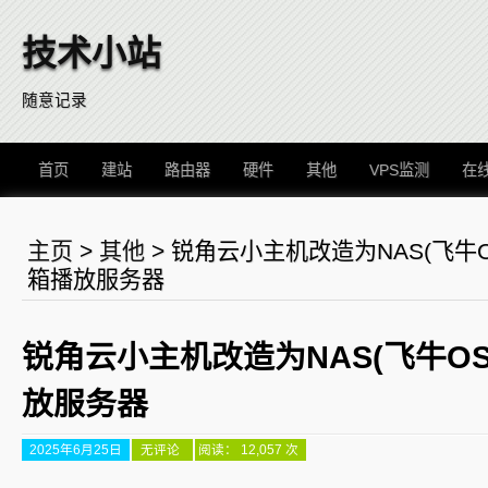
技术小站
随意记录
首页
建站
路由器
硬件
其他
VPS监测
在
主页
>
其他
>
锐角云小主机改造为NAS(飞牛
箱播放服务器
锐角云小主机改造为NAS(飞牛O
放服务器
2025年6月25日
锐
无评论
阅读： 12,057 次
角
云