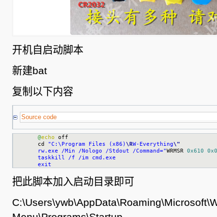
开机自启动脚本
新建bat
复制以下内容
Source code
@
echo
 off

cd 
"C:\Program Files (x86)
\R
W-Everything
\"
rw.exe /Min /Nologo /Stdout /Command="
WRMSR 
0x610
0x
taskkill /f /im cmd.exe

exit
把此脚本加入启动目录即可
C:\Users\ywb\AppData\Roaming\Microsoft\W
Menu\Programs\Startup