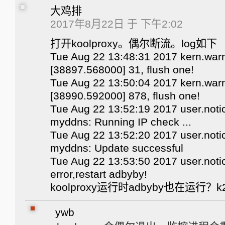
大鸡排
2017年8月22日 于 下午2:02
打开koolproxy。偶尔断流。log如下
Tue Aug 22 13:48:31 2017 kern.warn
[38897.568000] 31, flush one!
Tue Aug 22 13:50:04 2017 kern.warn
[38990.592000] 878, flush one!
Tue Aug 22 13:52:19 2017 user.notic
myddns: Running IP check ...
Tue Aug 22 13:52:20 2017 user.notic
myddns: Update successful
Tue Aug 22 13:53:50 2017 user.noti
error,restart adbyby!
koolproxy运行时adbyby也在运行？k
ywb