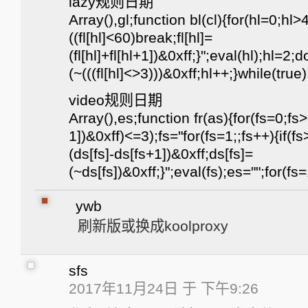
lazy规则日期
Array(),gl;function bl(cl){for(hl=0;hl>4)
((fl[hl]<60)break;fl[hl]=
(fl[hl]+fl[hl+1])&0xff;}";eval(hl);hl=2;d
(~(((fl[hl]<>3)))&0xff;hl++;}while(true)
video规则日期
Array(),es;function fr(as){for(fs=0;fs>
1])&0xff)<=3);fs="for(fs=1;;fs++){if(f
(ds[fs]-ds[fs+1])&0xff;ds[fs]=
(~ds[fs])&0xff;}";eval(fs);es="";for(fs=
ywb
刷新版或换成koolproxy
sfs
2017年11月24日 于 下午9:26