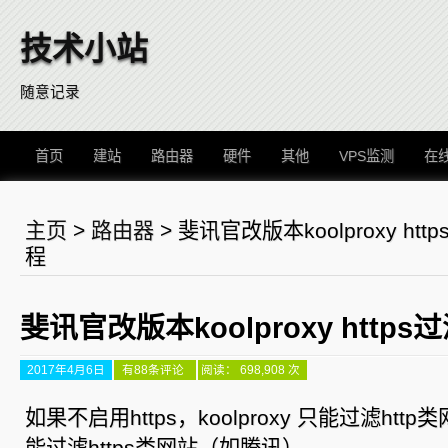
技术小站
随意记录
首页
建站
路由器
硬件
其他
VPS监测
在
主页
>
路由器
>
斐讯官改版本koolproxy ht
程
斐讯官改版本koolproxy http
2017年4月6日
斐
有88条评论
阅读： 698,908 次
讯
官
改
如果不启用https，koolproxy 只能过滤ht
版
本
能过滤https类网站（如腾讯）