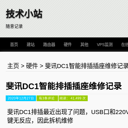
技术小站
随意记录
首页
建站
路由器
硬件
其他
VPS监测
在
主页
>
硬件
>
斐讯DC1智能排插插座维修记
斐讯DC1智能排插插座维修记录
2020年12月27日
斐
有3条评论
阅读： 41,499 次
讯
DC1
智
斐讯DC1排插最近出现了问题，USB口和22
能
排
键无反应，因此拆机维修
插
插