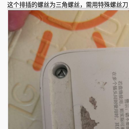
座
这个排插的螺丝为三角螺丝，需用特殊螺丝刀
维
修
记
录