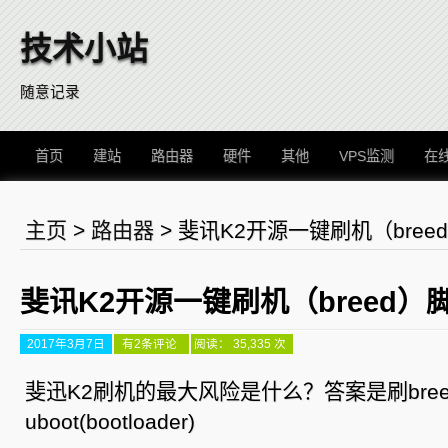
技术小站
随意记录
首页
建站
路由器
硬件
其他
VPS监测
在
主页
>
路由器
>
斐讯K2开源一键刷机（bree
斐讯K2开源一键刷机（breed）
2017年3月7日
斐
有2条评论
阅读： 35,335 次
讯
K2
开
斐迅K2刷机的最大风险是什么？答案是刷bree
源
一
uboot(bootloader)
键
刷